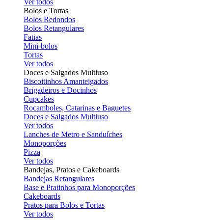
Ver todos
Bolos e Tortas
Bolos Redondos
Bolos Retangulares
Fatias
Mini-bolos
Tortas
Ver todos
Doces e Salgados Multiuso
Biscoitinhos Amanteigados
Brigadeiros e Docinhos
Cupcakes
Rocamboles, Catarinas e Baguetes
Doces e Salgados Multiuso
Ver todos
Lanches de Metro e Sanduíches
Monoporções
Pizza
Ver todos
Bandejas, Pratos e Cakeboards
Bandejas Retangulares
Base e Pratinhos para Monoporções
Cakeboards
Pratos para Bolos e Tortas
Ver todos