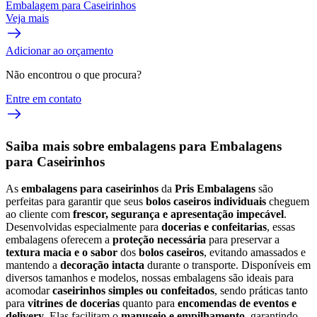
Embalagem para Caseirinhos
Veja mais
Adicionar ao orçamento
Não encontrou o que procura?
Entre em contato
Saiba mais sobre embalagens para Embalagens
para Caseirinhos
As
embalagens para caseirinhos
da
Pris Embalagens
são
perfeitas para garantir que seus
bolos caseiros individuais
cheguem
ao cliente com
frescor, segurança e apresentação impecável
.
Desenvolvidas especialmente para
docerias e confeitarias
, essas
embalagens oferecem a
proteção necessária
para preservar a
textura macia e o sabor
dos
bolos caseiros
, evitando amassados e
mantendo a
decoração intacta
durante o transporte. Disponíveis em
diversos tamanhos e modelos, nossas embalagens são ideais para
acomodar
caseirinhos simples ou confeitados
, sendo práticas tanto
para
vitrines de docerias
quanto para
encomendas de eventos e
delivery
. Elas facilitam o
manuseio e empilhamento
, garantindo