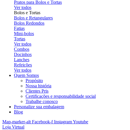
Pratos para Bolos e Tortas
Ver todos
Bolos e Tortas
Bolos e Retangulares
Bolos Redondos
Fatias
Mini-bolos
Tortas
Ver todos
Combos
Docinhos
Lanches
Refeições
Ver todos
Quem Somos
Propósito
Nossa história
Clientes Pris
Certificações e responsabilidade social
Trabalhe conosco
Personalize sua embalagem
Blog
Map-marker-alt
Facebook-f
Instagram
Youtube
Loja Virtual