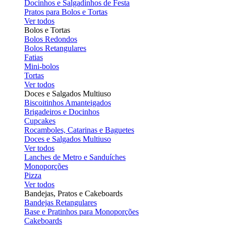
Docinhos e Salgadinhos de Festa
Pratos para Bolos e Tortas
Ver todos
Bolos e Tortas
Bolos Redondos
Bolos Retangulares
Fatias
Mini-bolos
Tortas
Ver todos
Doces e Salgados Multiuso
Biscoitinhos Amanteigados
Brigadeiros e Docinhos
Cupcakes
Rocamboles, Catarinas e Baguetes
Doces e Salgados Multiuso
Ver todos
Lanches de Metro e Sanduíches
Monoporções
Pizza
Ver todos
Bandejas, Pratos e Cakeboards
Bandejas Retangulares
Base e Pratinhos para Monoporções
Cakeboards