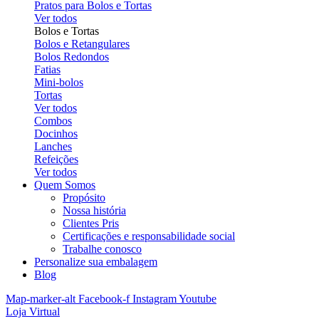
Pratos para Bolos e Tortas
Ver todos
Bolos e Tortas
Bolos e Retangulares
Bolos Redondos
Fatias
Mini-bolos
Tortas
Ver todos
Combos
Docinhos
Lanches
Refeições
Ver todos
Quem Somos
Propósito
Nossa história
Clientes Pris
Certificações e responsabilidade social
Trabalhe conosco
Personalize sua embalagem
Blog
Map-marker-alt
Facebook-f
Instagram
Youtube
Loja Virtual