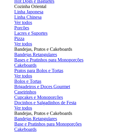
Hot Dogs e Baguetes
Cozinha Oriental
Linha Japonesa
Linha Chinesa
Ver todos
Porções
Lacres e Suportes
Pizza
Ver todos
Bandejas, Pratos e Cakeboards
Bandejas Retangulares
Bases e Pratinhos para Monoporções
Cakeboards
Pratos para Bolos e Tortas
Ver todos
Bolos e Tortas
Brigadeiros e Doces Gourmet
Caseirinhos
Cupcakes e Monoporções
Docinhos e Salgadinhos de Festa
Ver todos
Bandejas, Pratos e Cakeboards
Bandejas Retangulares
Base e Pratinhos para Monoporções
Cakeboards