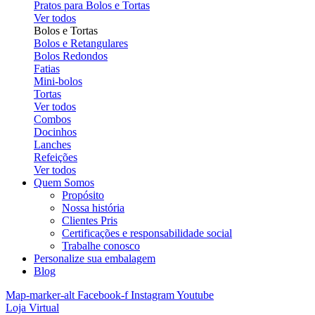
Pratos para Bolos e Tortas
Ver todos
Bolos e Tortas
Bolos e Retangulares
Bolos Redondos
Fatias
Mini-bolos
Tortas
Ver todos
Combos
Docinhos
Lanches
Refeições
Ver todos
Quem Somos
Propósito
Nossa história
Clientes Pris
Certificações e responsabilidade social
Trabalhe conosco
Personalize sua embalagem
Blog
Map-marker-alt
Facebook-f
Instagram
Youtube
Loja Virtual