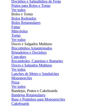
Docinhos e Salgadinhos de Festa
Pratos para Bolos e Tortas
Ver todos
Bolos e Tortas
Bolos Redondos
Bolos Retangulares
Fatias
Mini-bolos
Tortas
Ver todos
Doces e Salgados Multiuso
Biscoitinhos Amanteigados
Brigadeiros e Docinhos
Cupcakes
Rocamboles, Catarinas e Baguetes
Doces e Salgados Multiuso
Ver todos
Lanches de Metro e Sanduíches
Monoporções
Pizza
Ver todos
Bandejas, Pratos e Cakeboards
Bandejas Retangulares
Base e Pratinhos para Monoporções
Cakeboards