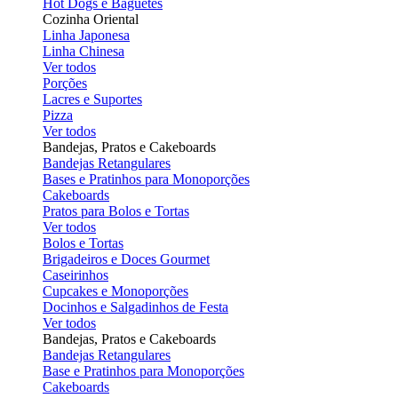
Hot Dogs e Baguetes
Cozinha Oriental
Linha Japonesa
Linha Chinesa
Ver todos
Porções
Lacres e Suportes
Pizza
Ver todos
Bandejas, Pratos e Cakeboards
Bandejas Retangulares
Bases e Pratinhos para Monoporções
Cakeboards
Pratos para Bolos e Tortas
Ver todos
Bolos e Tortas
Brigadeiros e Doces Gourmet
Caseirinhos
Cupcakes e Monoporções
Docinhos e Salgadinhos de Festa
Ver todos
Bandejas, Pratos e Cakeboards
Bandejas Retangulares
Base e Pratinhos para Monoporções
Cakeboards