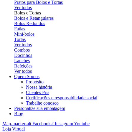
Pratos para Bolos e Tortas
Ver todos
Bolos e Tortas
Bolos e Retangulares
Bolos Redondos
Fatias
Mini-bolos
Tortas
Ver todos
Combos
Docinhos
Lanches
Refeições
Ver todos
Quem Somos
Propósito
Nossa história
Clientes Pris
Certificações e responsabilidade social
Trabalhe conosco
Personalize sua embalagem
Blog
Map-marker-alt
Facebook-f
Instagram
Youtube
Loja Virtual