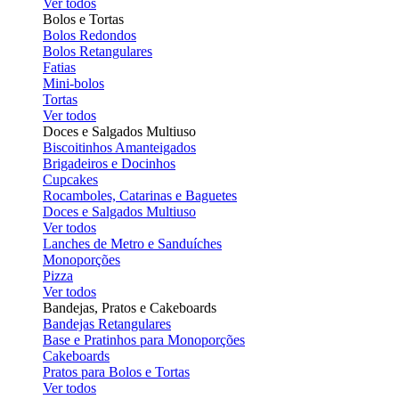
Ver todos
Bolos e Tortas
Bolos Redondos
Bolos Retangulares
Fatias
Mini-bolos
Tortas
Ver todos
Doces e Salgados Multiuso
Biscoitinhos Amanteigados
Brigadeiros e Docinhos
Cupcakes
Rocamboles, Catarinas e Baguetes
Doces e Salgados Multiuso
Ver todos
Lanches de Metro e Sanduíches
Monoporções
Pizza
Ver todos
Bandejas, Pratos e Cakeboards
Bandejas Retangulares
Base e Pratinhos para Monoporções
Cakeboards
Pratos para Bolos e Tortas
Ver todos