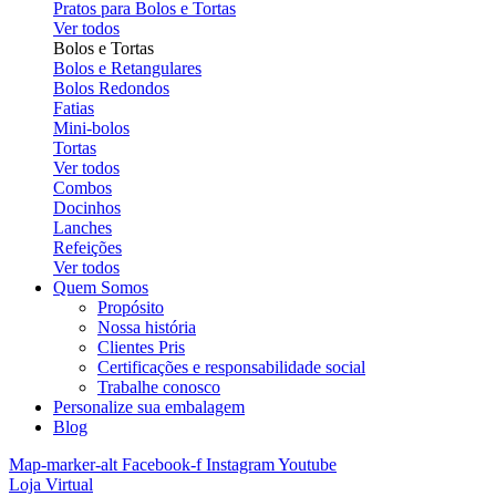
Pratos para Bolos e Tortas
Ver todos
Bolos e Tortas
Bolos e Retangulares
Bolos Redondos
Fatias
Mini-bolos
Tortas
Ver todos
Combos
Docinhos
Lanches
Refeições
Ver todos
Quem Somos
Propósito
Nossa história
Clientes Pris
Certificações e responsabilidade social
Trabalhe conosco
Personalize sua embalagem
Blog
Map-marker-alt
Facebook-f
Instagram
Youtube
Loja Virtual