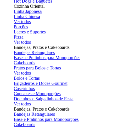
Hot Dogs e Baguetes
Cozinha Oriental
Linha Japonesa
Linha Chinesa
Ver todos
Porções
Lacres e Suportes
Pizza
Ver todos
Bandejas, Pratos e Cakeboards
Bandejas Retangulares
Bases e Pratinhos para Monoporções
Cakeboards
Pratos para Bolos e Tortas
Ver todos
Bolos e Tortas
Brigadeiros e Doces Gourmet
Caseirinhos
Cupcakes e Monoporções
Docinhos e Salgadinhos de Festa
Ver todos
Bandejas, Pratos e Cakeboards
Bandejas Retangulares
Base e Pratinhos para Monoporções
Cakeboards