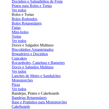
Docinhos e Salgadinhos de Festa
Pratos para Bolos e Tortas
Ver todos
Bolos e Tortas
Bolos Redondos
Bolos Retangulares
Fatias
Mini-bolos
Tortas
Ver todos
Doces e Salgados Multiuso
Biscoitinhos Amanteigados
Brigadeiros e Docinhos
Cupcakes
Rocamboles, Catarinas e Baguetes
Doces e Salgados Multiuso
Ver todos
Lanches de Metro e Sanduíches
Monoporções
Pizza
Ver todos
Bandejas, Pratos e Cakeboards
Bandejas Retangulares
Base e Pratinhos para Monoporções
Cakeboards