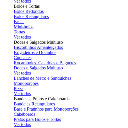
Ver todos
Bolos e Tortas
Bolos Redondos
Bolos Retangulares
Fatias
Mini-bolos
Tortas
Ver todos
Doces e Salgados Multiuso
Biscoitinhos Amanteigados
Brigadeiros e Docinhos
Cupcakes
Rocamboles, Catarinas e Baguetes
Doces e Salgados Multiuso
Ver todos
Lanches de Metro e Sanduíches
Monoporções
Pizza
Ver todos
Bandejas, Pratos e Cakeboards
Bandejas Retangulares
Base e Pratinhos para Monoporções
Cakeboards
Pratos para Bolos e Tortas
Ver todos