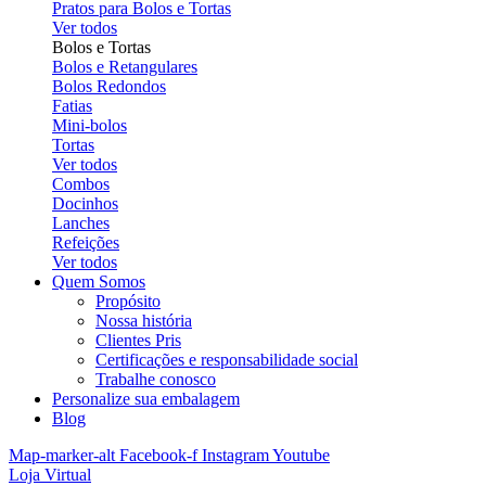
Pratos para Bolos e Tortas
Ver todos
Bolos e Tortas
Bolos e Retangulares
Bolos Redondos
Fatias
Mini-bolos
Tortas
Ver todos
Combos
Docinhos
Lanches
Refeições
Ver todos
Quem Somos
Propósito
Nossa história
Clientes Pris
Certificações e responsabilidade social
Trabalhe conosco
Personalize sua embalagem
Blog
Map-marker-alt
Facebook-f
Instagram
Youtube
Loja Virtual