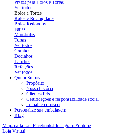
Pratos para Bolos e Tortas
Ver todos
Bolos e Tortas
Bolos e Retangulares
Bolos Redondos
Fatias
Mini-bolos
Tortas
Ver todos
Combos
Docinhos
Lanches
Refeições
Ver todos
Quem Somos
Propósito
Nossa história
Clientes Pris
Certificações e responsabilidade social
Trabalhe conosco
Personalize sua embalagem
Blog
Map-marker-alt
Facebook-f
Instagram
Youtube
Loja Virtual