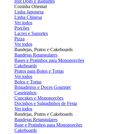
Hot Dogs e Baguetes
Cozinha Oriental
Linha Japonesa
Linha Chinesa
Ver todos
Porções
Lacres e Suportes
Pizza
Ver todos
Bandejas, Pratos e Cakeboards
Bandejas Retangulares
Bases e Pratinhos para Monoporções
Cakeboards
Pratos para Bolos e Tortas
Ver todos
Bolos e Tortas
Brigadeiros e Doces Gourmet
Caseirinhos
Cupcakes e Monoporções
Docinhos e Salgadinhos de Festa
Ver todos
Bandejas, Pratos e Cakeboards
Bandejas Retangulares
Base e Pratinhos para Monoporções
Cakeboards