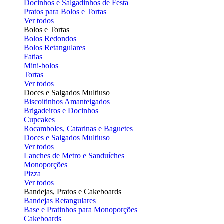
Docinhos e Salgadinhos de Festa
Pratos para Bolos e Tortas
Ver todos
Bolos e Tortas
Bolos Redondos
Bolos Retangulares
Fatias
Mini-bolos
Tortas
Ver todos
Doces e Salgados Multiuso
Biscoitinhos Amanteigados
Brigadeiros e Docinhos
Cupcakes
Rocamboles, Catarinas e Baguetes
Doces e Salgados Multiuso
Ver todos
Lanches de Metro e Sanduíches
Monoporções
Pizza
Ver todos
Bandejas, Pratos e Cakeboards
Bandejas Retangulares
Base e Pratinhos para Monoporções
Cakeboards